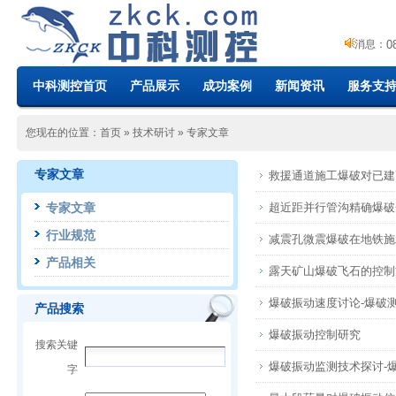
0
0
0
消息：
0
中科测控首页
产品展示
成功案例
新闻资讯
服务支
0
0
0
0
您现在的位置：
首页
»
技术研讨
»
专家文章
0
专家文章
救援通道施工爆破对已建
0
0
专家文章
超近距并行管沟精确爆破
0
行业规范
减震孔微震爆破在地铁施
产品相关
露天矿山爆破飞石的控制
爆破振动速度讨论-爆破
产品搜索
爆破振动控制研究
搜索关键
爆破振动监测技术探讨-
字