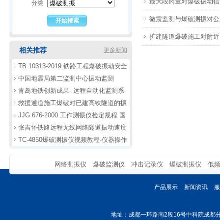
最大段药量对爆破振动信
分类
微震监测与爆破测振对公
扩建隧道爆破施工对附近
相关推荐
更多新闻
TB 10313-2019 铁路工程爆破振动安全
中国地震局第二监测中心振动监测
技术规程下载分析
青岛地铁创新成果- 远程自动化监测系
救援通道施工爆破对已建高铁隧道的振
统
JJG 676-2000 工作测振仪检定规程 国
动安全分析
张吉怀铁路远程无线网络隧道振动速度
家计量标准
TC-4850爆破测振仪视频教程-仪器操作
监测
3
网络测振仪
爆破监测仪
冲击记录仪
爆破测振仪
低
产品展示
新闻资讯
服
地址：成都一环路南2段16号中科院成都分院光电