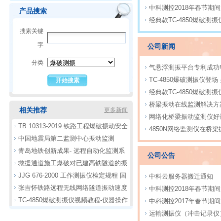
中科测控2018年春节期
产品搜索
经典款TC-4850爆破测
搜索关键
字
公司新闻
分类
气悬浮测振平台专利成功
TC-4850爆破测振仪登
经典款TC-4850爆破测
桥梁振动在线监测解决方
相关推荐
更多新闻
网络化桥梁振动监测仪好
TB 10313-2019 铁路工程爆破振动安全
4850N网络监测仪在桥
中国地震局第二监测中心振动监测
技术规程下载分析
青岛地铁创新成果- 远程自动化监测系
公司公告
救援通道施工爆破对已建高铁隧道的振
统
JJG 676-2000 工作测振仪检定规程 国
动安全分析
中科云服务器搬迁通知
张吉怀铁路远程无线网络隧道振动速度
家计量标准
中科测控2018年春节期
TC-4850爆破测振仪视频教程-仪器操作
监测
中科测控2017年春节期
3
运输测振仪（冲击记录仪