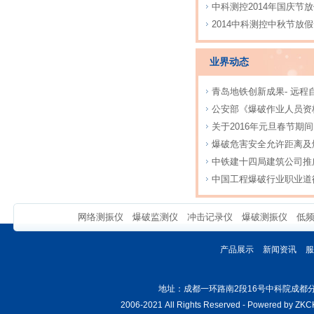
中科测控2014年国庆节
2014中科测控中秋节放
业界动态
青岛地铁创新成果- 远程
公安部《爆破作业人员资
关于2016年元旦春节期
爆破危害安全允许距离及
中铁建十四局建筑公司推广
中国工程爆破行业职业道
网络测振仪
爆破监测仪
冲击记录仪
爆破测振仪
低
产品展示
新闻资讯
服
地址：成都一环路南2段16号中科院成都分院光电
2006-2021 All Rights Reserved - Powered by
ZKC